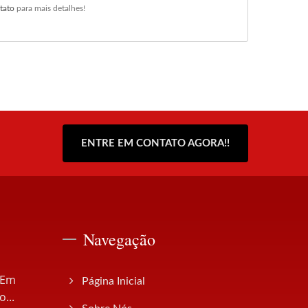
tato
para mais detalhes!
ENTRE EM CONTATO AGORA!!
Navegação
 Em
Página Inicial
...