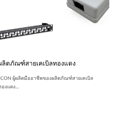
ผลิตภัณฑ์สายเคเบิลทองแดง
JCON ผู้ผลิตมืออาชีพของผลิตภัณฑ์สายเคเบิล
ทองแดง...