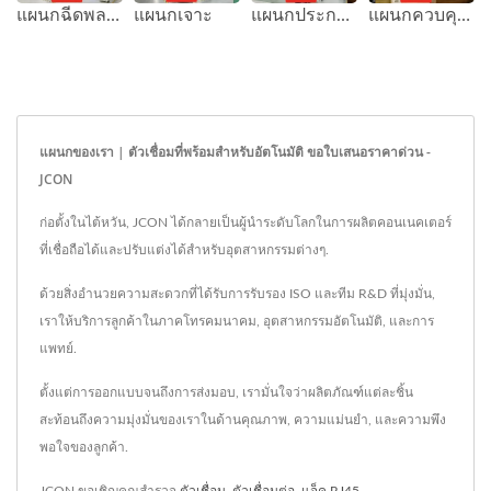
แผนกฉีดพลาสติก
แผนกประกอบอัตโนมัติ
แผนกควบคุมคุณภาพ
แผนกเจาะ
แผนกของเรา | ตัวเชื่อมที่พร้อมสำหรับอัตโนมัติ ขอใบเสนอราคาด่วน -
JCON
ก่อตั้งในไต้หวัน, JCON ได้กลายเป็นผู้นำระดับโลกในการผลิตคอนเนคเตอร์
ที่เชื่อถือได้และปรับแต่งได้สำหรับอุตสาหกรรมต่างๆ.
ด้วยสิ่งอำนวยความสะดวกที่ได้รับการรับรอง ISO และทีม R&D ที่มุ่งมั่น,
เราให้บริการลูกค้าในภาคโทรคมนาคม, อุตสาหกรรมอัตโนมัติ, และการ
แพทย์.
ตั้งแต่การออกแบบจนถึงการส่งมอบ, เรามั่นใจว่าผลิตภัณฑ์แต่ละชิ้น
สะท้อนถึงความมุ่งมั่นของเราในด้านคุณภาพ, ความแม่นยำ, และความพึง
พอใจของลูกค้า.