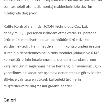
konnektörleri için üretim kapasitemizi önemli ölçüde artıran
son teknoloji otomatik montaj makinelerimizle devrim
niteliğinde değişiyor.
Kalite Kontrol alanında, JCON Technology Co., Ltd.
deneyimli QC personeli istihdam etmektedir. Bu personel,
ürün mükemmeliyetine olan taahhüdümüzü titizlikle
sürdürmektedir. Ham madde alımının kontrolünden üretim
sürecinin denetlenmesine, bitmiş modüler jakların ve RJ45
konnektörlerinin incelenmesine, denetim standartlarının
karşılandığının sağlanmasına ve herhangi bir uyumsuzluğun
yönetilmesine kadar her aşamayı denetlemekle görevlidirler.
Böylece yalnızca en yüksek kalitedeki ürünlerin
müşterilerimize ulaşmasını garanti ederler.
Galeri