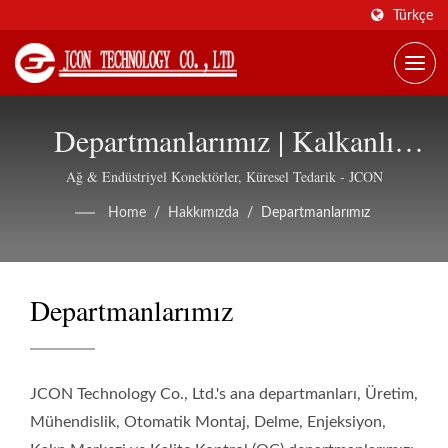
Türkçe
Departmanlarımız | Kalkanlı
Ethernet Konektörleri,
Ağ & Endüstriyel Konektörler, Küresel Tedarik - JCON
OEM/ODM Desteği - JCON
Home
/
Hakkımızda
/
Departmanlarımız
Departmanlarımız
JCON Technology Co., Ltd.'s ana departmanları, Üretim,
Mühendislik, Otomatik Montaj, Delme, Enjeksiyon,