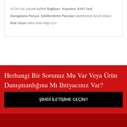
JCON sizi yüksek kaliteli
Bağlayıcı
,
Kopulma
,
RJ45 Jack
,
Damgalama Parçası
,
Şekillendirme Parçaları
keşfetmeye davet ediyor.
Bize Ulaşın
daha fazla bilgi için!
Herhangi Bir Sorunuz Mu Var Veya Ürün
Danışmanlığına Mı Ihtiyacınız Var?
ŞIMDI İLETIŞIME GEÇIN!!