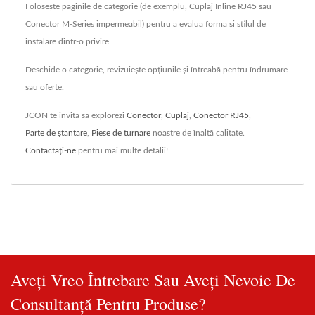
Folosește paginile de categorie (de exemplu, Cuplaj Inline RJ45 sau
Conector M-Series impermeabil) pentru a evalua forma și stilul de
instalare dintr-o privire.
Deschide o categorie, revizuiește opțiunile și întreabă pentru îndrumare
sau oferte.
JCON te invită să explorezi
Conector
,
Cuplaj
,
Conector RJ45
,
Parte de ștanțare
,
Piese de turnare
noastre de înaltă calitate.
Contactați-ne
pentru mai multe detalii!
Aveți Vreo Întrebare Sau Aveți Nevoie De
Consultanță Pentru Produse?