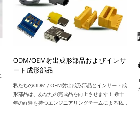
ODM/OEM射出成形部品およびインサ
ート成形部品
に
私たちのODM / OEM射出成形部品とインサート成
囲
形部品は、あなたの完成品を向上させます！ 数十
年の経験を持つエンジニアリングチームによる私
たちのODMサービスは、あなたのパズルの解決策
です。また、カスタマイズや顧客提供の材料も受
け付けています。日本のブランドの横型電気射出
成形機によって、精度が定義されています。性能