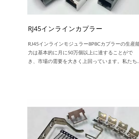
RJ45インラインカプラー
RJ45インラインモジュラー8P8Cカプラーの生産
力は基本的に月に50万個以上に達することがで
き、市場の需要を大きく上回っています。私たち
のRJ45インラインモジュラーの幅は業界で最も狭
く、市場のパッチパネルの要件の80%をカバーす
ることができます。また、RJ45インラインカプラ
ーは優れた信頼性を持っています（落下試験2M
格）。