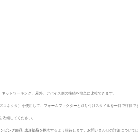
、ネットワーキング、屋外、デバイス側の接続を簡単に比較できます。
ーズコネクタ）を使用して、フォームファクターと取り付けスタイルを一目で評価で
を依頼してください。
タンピング部品
,
成形部品
を探求するよう招待します。
お問い合わせ
の詳細について