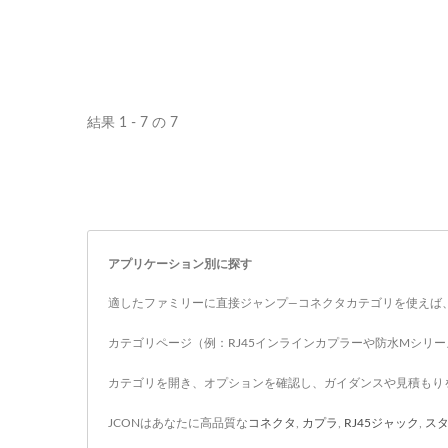
結果 1 - 7 の 7
アプリケーション別に探す
適したファミリーに直接ジャンプ—コネクタカテゴリを使えば
カテゴリページ（例：RJ45インラインカプラーや防水Mシリ
カテゴリを開き、オプションを確認し、ガイダンスや見積もり
JCONはあなたに高品質な
コネクタ
,
カプラ
,
RJ45ジャック
,
ス