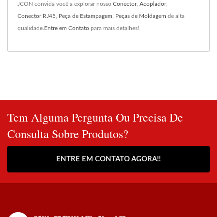
JCON convida você a explorar nosso
Conector
,
Acoplador
,
Conector RJ45
,
Peça de Estampagem
,
Peças de Moldagem
de alta
qualidade.
Entre em Contato
para mais detalhes!
Tem Alguma Pergunta Ou Precisa De
Consulta Sobre Produtos?
ENTRE EM CONTATO AGORA!!