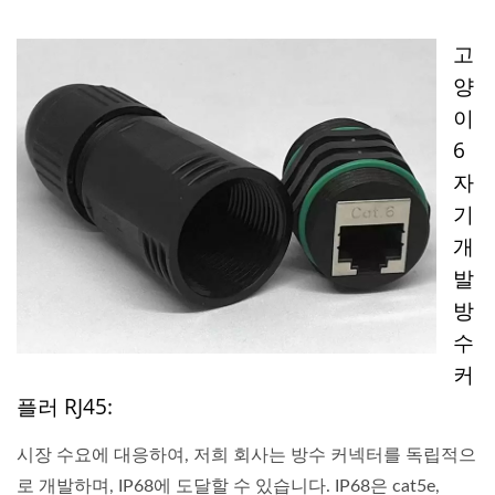
고
양
이
6
자
기
개
발
방
수
커
플러 RJ45:
시장 수요에 대응하여, 저희 회사는 방수 커넥터를 독립적으
로 개발하며, IP68에 도달할 수 있습니다. IP68은 cat5e,