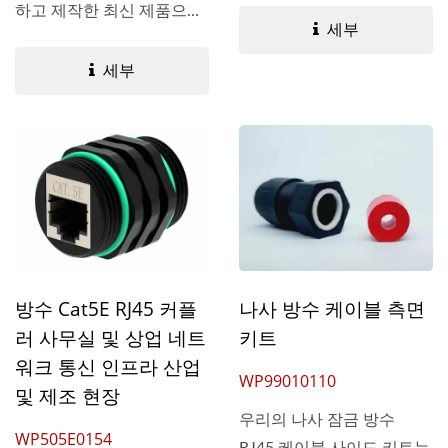
하고 제작한 최신 제품으
세부
로,...
세부
방수 Cat5E RJ45 커플
나사 방수 케이블 측면
러 사무실 및 상업 네트
키트
워크 통신 인프라 산업
WP99010110
및 제조 현장
우리의 나사 잠금 방수
WP505E0154
RJ45 케이블 사이드 키트는