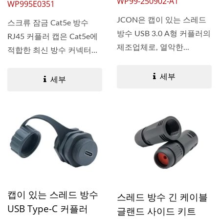
WP99-250902-A1
WP995E0351
JCON은 캡이 있는 스레드
스크류 잠금 Cat5e 방수
방수 USB 3.0 A형 커플러의
RJ45 커플러 캡은 Cat5e에
제조업체로, 열악한...
적합한 최신 방수 커넥터입
니다....
세부
세부
캡이 있는 스레드 방수
스레드 방수 긴 케이블
USB Type-C 커플러
글랜드 사이드 키트