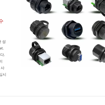
방수
난 성
t.
다.
이
 사
하십시