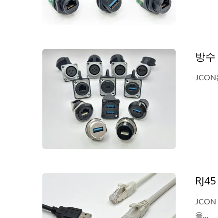
방수
JCO
RJ4
JCON
을...