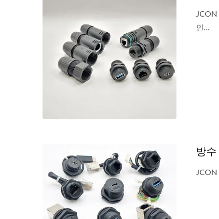
JCO
인...
캡이 
케이블 측 조립이 있는 방수
Cat6A RJ45 커플러
방수
JCO