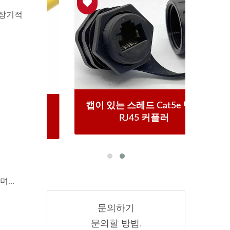
 장기적
캡이 있는 스레드 Cat5e 방수
 방수
케이
RJ45 커플러
러
...
문의하기
문의할 방법.