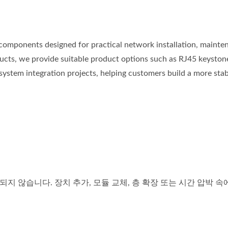
omponents designed for practical network installation, mainte
cts, we provide suitable product options such as RJ45 keystone 
system integration projects, helping customers build a more sta
않습니다. 장치 추가, 모듈 교체, 층 확장 또는 시간 압박 속에서