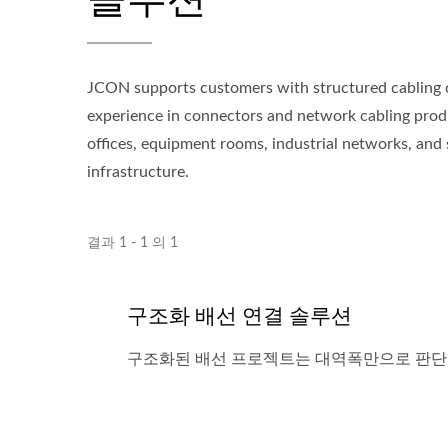
JCON supports customers with structured cabling c
experience in connectors and network cabling produ
offices, equipment rooms, industrial networks, and 
infrastructure.
결과 1 - 1 의 1
구조화 배선 연결 솔루션
구조화된 배선 프로젝트는 대역폭만으로 판단되지 