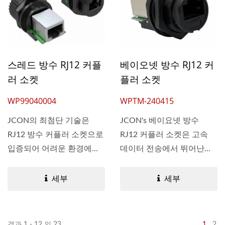
스레드 방수 RJ12 커플
베이오넷 방수 RJ12 커
러 소켓
플러 소켓
WP99040004
WPTM-240415
JCON의 최첨단 기술은
JCON's 베이요넷 방수
RJ12 방수 커플러 소켓으로
RJ12 커플러 소켓은 고속
입증되어 어려운 환경에서
데이터 전송에서 뛰어난...
도...
세부
세부
결과 1 - 12 의 23
1
2