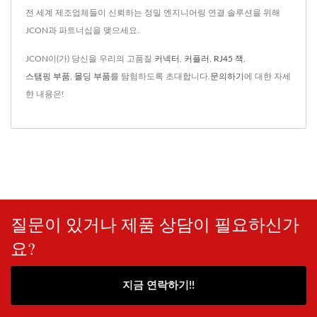
전 세계 제조업체들이 신뢰하는 정밀 엔지니어링 연결 솔루션을 위해
JCON과 파트너십을 맺으세요.
JCON이(가) 당신을 우리의 고품질
커넥터
,
커플러
,
RJ45 잭
,
스탬핑 부품
,
몰딩 부품
를 탐험하도록 초대합니다.
문의하기
에 대한 자세
한 내용은!
질문이 있거나 제품 상담이 필요하신가
요?
지금 연락하기!!