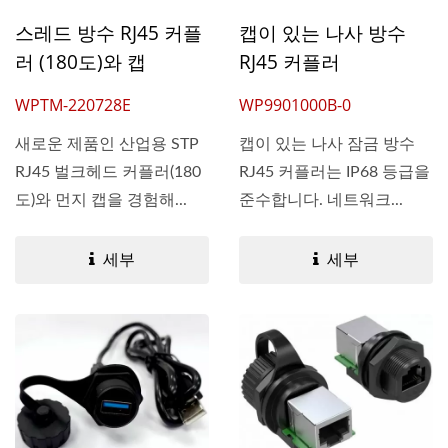
스레드 방수 RJ45 커플
캡이 있는 나사 방수
러 (180도)와 캡
RJ45 커플러
WPTM-220728E
WP9901000B-0
새로운 제품인 산업용 STP
캡이 있는 나사 잠금 방수
RJ45 벌크헤드 커플러(180
RJ45 커플러는 IP68 등급을
도)와 먼지 캡을 경험해...
준수합니다. 네트워크...
세부
세부