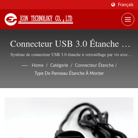
Français
Connecteur USB 3.0 Étanche À
Filetage Avec Prise - Solution
Système de connecteur USB 3.0 étanche à verrouillage par vis avec
compatibilité de presse-étoupe pour des applications industrielles,
Industrielle Classée IP68
Home
/
Catégorie
/
Connecteur Étanche
/
extérieures et maritimes
Type De Panneau Étanche À Monter