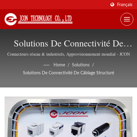
Français
Solutions De Connectivité De
Câblage Structuré | Connecteurs
Connecteurs réseau & industriels, Approvisionnement mondial - JCON
Ethernet Blindés, Support
Home
/
Solutions
/
Solutions De Connectivité De Câblage Structuré
OEM/ODM - JCON