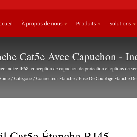
ccueil
À propos de nous
Produits
Solutions
che Cat5e Avec Capuchon - Indi
ec indice IP68, conception de capuchon de protection et options de verro
réseau en extérieur et industrielles.
Home
/
Catégorie
/
Connecteur Étanche
/
Prise De Couplage Étanche De
il Cat5e Étanche RJ45