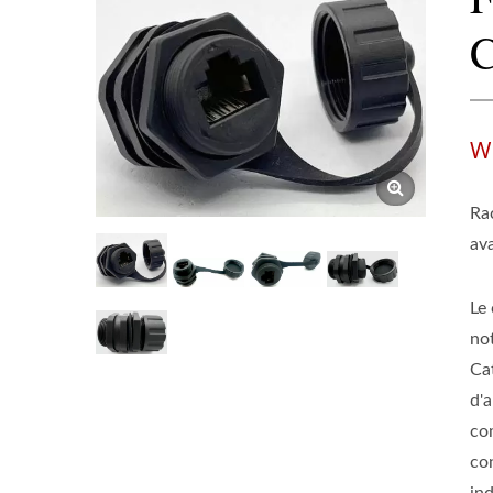
C
W
Ra
ava
Le
no
Ca
d'a
co
co