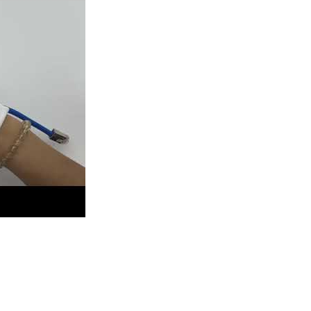
nstallation pour le connecteur étanche de type montage en pann