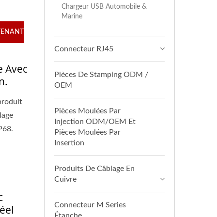
Chargeur USB Automobile &
Marine
TENANT
Connecteur RJ45
e Avec
Pièces De Stamping ODM /
n.
OEM
produit
Pièces Moulées Par
lage
Injection ODM/OEM Et
P68.
Pièces Moulées Par
Insertion
Produits De Câblage En
Cuivre
c
Connecteur M Series
éel
Étanche