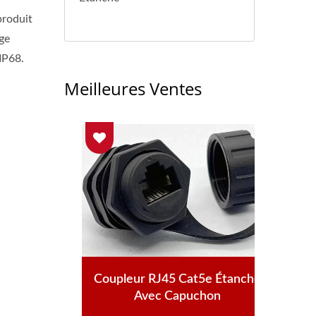
produit
ge
 IP68.
Meilleures Ventes
Coupleur RJ45 Cat5e Étanche
tanche
Coup
Avec Capuchon
âble
Ave