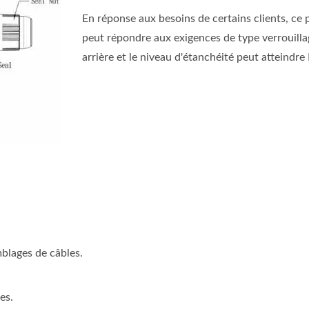
En réponse aux besoins de certains clients, ce 
peut répondre aux exigences de type verrouilla
arrière et le niveau d'étanchéité peut atteindre
blages de câbles.
eur RJ45 Cat5e Étanche
Coupleur RJ45 Cat6A É
Avec Capuchon
Avec Assemblage De C
es.