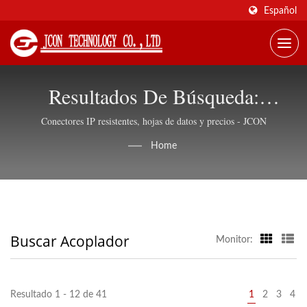
Español
Resultados De Búsqueda:
Acoplador | Conectores De Red E
Conectores IP resistentes, hojas de datos y precios - JCON
Industrial, Suministro Global -
Home
JCON
Buscar Acoplador
Monitor:
Resultado 1 - 12 de 41
1
2
3
4