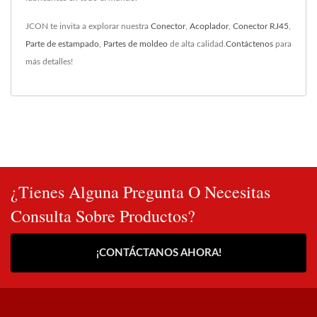
JCON te invita a explorar nuestra
Conector
,
Acoplador
,
Conector RJ45
,
Parte de estampado
,
Partes de moldeo
de alta calidad.
Contáctenos
para
más detalles!
¿Tienes Alguna Pregunta O Necesitas
Consulta Sobre Productos?
¡CONTÁCTANOS AHORA!