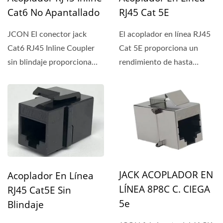
Cat6 No Apantallado
RJ45 Cat 5E
JCON El conector jack
El acoplador en línea RJ45
Cat6 RJ45 Inline Coupler
Cat 5E proporciona un
sin blindaje proporciona
rendimiento de hasta
una experiencia de
1.0Gbps (velocidad de
conexiones...
transmisión)...
JACK ACOPLADOR EN
Acoplador En Línea
LÍNEA 8P8C C. CIEGA
RJ45 Cat5E Sin
5e
Blindaje