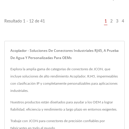
en panel blindado...
con montaje en panel,...
Resultado 1 - 12 de 41
1
2
3
4
Acoplador - Soluciones De Conectores Industriales RJ45, A Prueba
De Agua Y Personalizadas Para OEMs
Explora la amplia gama de categorías de conectores de JCON, que
incluye soluciones de alto rendimiento Acoplador, RJ45, impermeables
con clasificación IP y completamente personalizables para aplicaciones
industriales.
Nuestros productos están diseñados para ayudar a los OEM a lograr
fiabilidad, eficiencia y rendimiento a largo plazo en entornos exigentes.
Trabaje con JCON para conectores de precisión confiables por
fabricantes en todo el mundo.