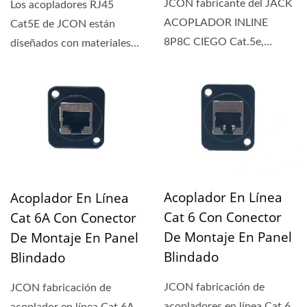
JCON fabricante del JACK
Los acopladores RJ45
ACOPLADOR INLINE
Cat5E de JCON están
8P8C CIEGO Cat.5e,
diseñados con materiales
proporcionando soluciones
de alta resistencia,
de conectividad...
superando...
Acoplador En Línea
Acoplador En Línea
Cat 6 Con Conector
Cat 6A Con Conector
De Montaje En Panel
De Montaje En Panel
Blindado
Blindado
JCON fabricación de
JCON fabricación de
acopladores en línea Cat 6