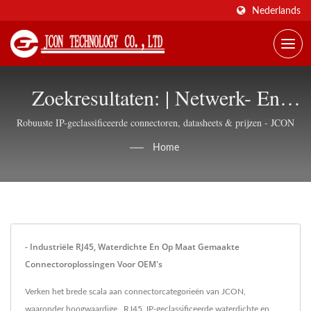
Nederlands
Zoekresultaten: | Netwerk- En
Industriële Connectoren,
Robuuste IP-geclassificeerde connectoren, datasheets & prijzen - JCON
Wereldwijde Levering - JCON
Home
- Industriële RJ45, Waterdichte En Op Maat Gemaakte
Connectoroplossingen Voor OEM's
Verken het brede scala aan connectorcategorieën van JCON,
waaronder hoogwaardige , RJ45, IP-geclassificeerde waterdichte en