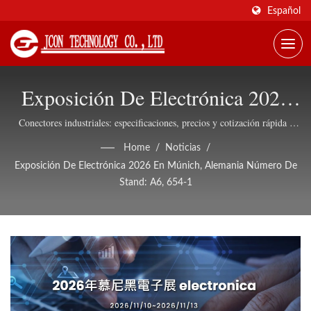
Español
Exposición De Electrónica 2026
En Múnich, Alemania Número De
Conectores industriales: especificaciones, precios y cotización rápida -
JCON
Stand: A6, 654-1 | Conectores De
Home
/
Noticias
/
Exposición De Electrónica 2026 En Múnich, Alemania Número De
Red E Industriales, Suministro
Stand: A6, 654-1
Global - JCON