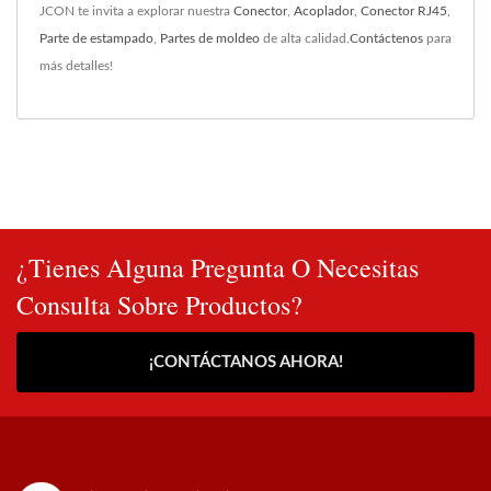
JCON te invita a explorar nuestra
Conector
,
Acoplador
,
Conector RJ45
,
Parte de estampado
,
Partes de moldeo
de alta calidad.
Contáctenos
para
más detalles!
¿Tienes Alguna Pregunta O Necesitas
Consulta Sobre Productos?
¡CONTÁCTANOS AHORA!