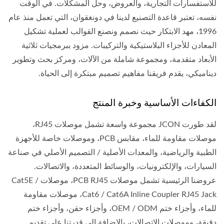
للاستفسارات التجارية، والعروض، وحل المشكلات. في الوقت
نفسه، تعتبر قاعدة التصنيع لدينا في دونغقوان، التي تعمل منذ عام
1996، مهد الابتكار حيث نصمم ونصنع القوالب لعملية تشكيل
المعادن للأجزاء البلاستيكية والتركيبات. مزود ببرمجيات ثلاثية
الأبعاد متقدمة، ومجموعة شاملة من الآلات، ومركز بحث وتطوير
ديناميكي، يقدم فريقنا مفاهيم تصميم مبتكرة إلى الحياة.
الكفاءات الأساسية وخبرة المنتج
لقد طورت JCON مجموعة واسعة تشمل موصلات RJ45،
موصلات مقاومة للماء، مقابس PCB، وموصلات خاصة للأجهزة
الطبية والرياضية، والمعدات الأصلية / التصميم الأصلي في صناعة
السيارات، والإلكترونيات، والوسائط المتعددة، والاتصالات.
عروضنا الرئيسية تشمل موصلات PCB RJ45، موصلات Cat5E /
Cat6 / Cat6A Inline Coupler RJ45 Jack، موصلات مقاومة
للماء، وأجزاء ختم OEM / ODM، وأجزاء حقن، وأجزاء ختم
دقيقة، وموصلات الاتصالات، بالإضافة إلى قدرتنا على تقديم