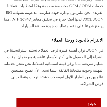
خدمات OEM / ODM مخصصة مصممة وفقًا لمتطلبات عملائنا
الفريدة. نحن ملتزمون بإدارة جودة صارمة، مدعومة بشهادة ISO
9001. JCON لديها أيضًا خبرة في تحقيق معايير IATF 16949، مما
يوضح قدرتنا على دعم متطلبات جودة صناعة السيارات.
الالتزام بالجودة ورضا العملاء
في JCON، نولي أهمية كبيرة لرضا العملاء. تستند استراتيجيتنا في
الشراء إلى الحصول على أكثر الأسعار تنافسية مع ضمان أوقات
تسليم سريعة، مما يوفر قيمة استثنائية لعملائنا. نحن نفخر بخدماتنا
المهنية وجودة منتجاتنا الفائقة. بينما نسعى لأن نصبح مصنعين
عالميين من الطراز الأول لموصلات RJ45، نرحب ونتطلع إلى
فرص الشراكة.
شهادة