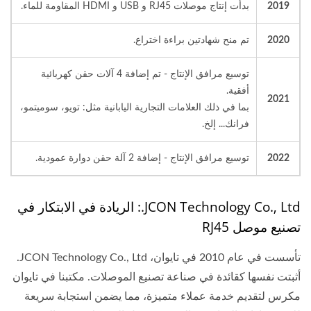
2019
بدأت إنتاج موصلات RJ45 و USB و HDMI المقاومة للماء.
2020
تم منح شهادتين براءة اختراع.
توسيع مرافق الإنتاج - تم إضافة 4 آلات حقن كهربائية
أفقية.
2021
بما في ذلك العلامات التجارية اليابانية مثل: تويو، سوميتمو،
فرانك... إلخ.
2022
توسيع مرافق الإنتاج - إضافة 2 آلة حقن دوارة عمودية.
JCON Technology Co., Ltd.: الريادة في الابتكار في
تصنيع موصل RJ45
تأسست في عام 2010 في تايوان، JCON Technology Co., Ltd.
أثبتت نفسها كقائدة في صناعة تصنيع الموصلات. مكتبنا في تايوان
مكرس لتقديم خدمة عملاء متميزة، مما يضمن استجابة سريعة