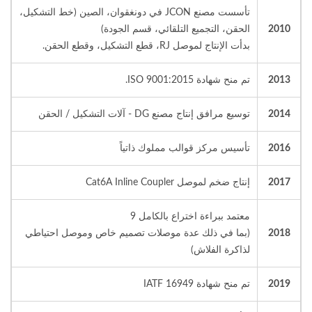
تأسست مصنع JCON في دونغقوان، الصين (خط التشكيل،
2010
الحقن، التجميع التلقائي، قسم الجودة)
بدأت الإنتاج لموصل RJ، قطع التشكيل، وقطع الحقن.
2013
تم منح شهادة ISO 9001:2015.
2014
توسيع مرافق إنتاج مصنع DG - آلات التشكيل / الحقن
2016
تأسيس مركز قوالب مملوك ذاتياً
2017
إنتاج ضخم لموصل Cat6A Inline Coupler
معتمد ببراءة اختراع بالكامل 9
2018
(بما في ذلك عدة موصلات تصميم خاص وموصل احتياطي
لذاكرة الفلاش)
2019
تم منح شهادة IATF 16949