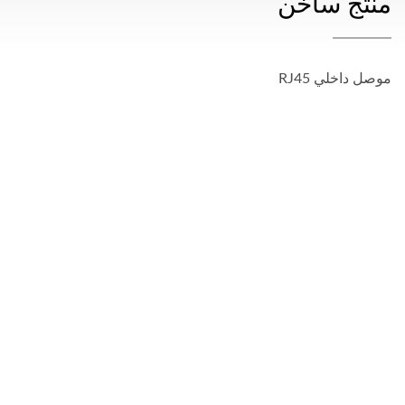
منتج ساخن
موصل داخلي RJ45