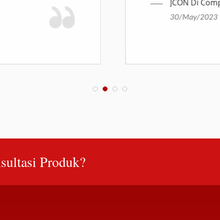
JCON Di Comp
30/May/2023
sultasi Produk?