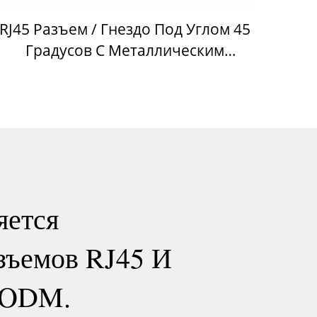
RJ45 Разъем / Гнездо Под Углом 45
Градусов С Металлическим
Экраном И Светодиодом
яется
зъемов RJ45 И
/ODM.