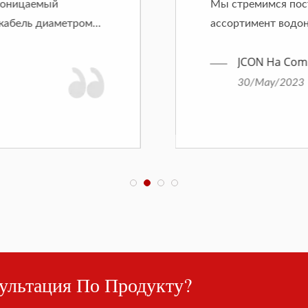
роницаемый
Мы стремимся пост
кабель диаметром
ассортимент водон
удовлетворить...
JCON На Comp
30/May/2023
ультация По Продукту?