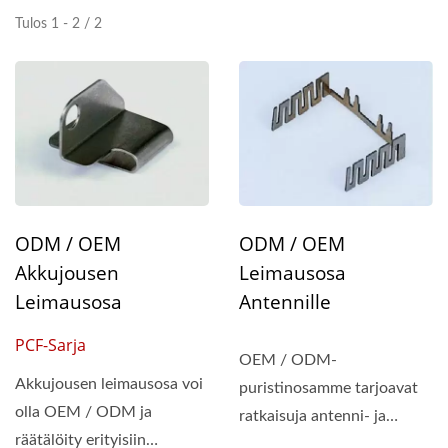
Tulos 1 - 2 / 2
ODM / OEM
ODM / OEM
Akkujousen
Leimausosa
Leimausosa
Antennille
PCF-Sarja
OEM / ODM-
Akkujousen leimausosa voi
puristinosamme tarjoavat
olla OEM / ODM ja
ratkaisuja antenni- ja
räätälöity erityisiin
telekommunikaatioalalle,