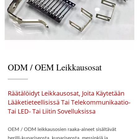
ODM / OEM Leikkausosat
Räätälöidyt Leikkausosat, Joita Käytetään
Lääketieteellisissä Tai Telekommunikaatio-
Tai LED- Tai Liitin Sovelluksissa
OEM / ODM leikkausosien raaka-aineet sisältävät
berilli-kupariseosta, kupariseosta, messinkiä ja