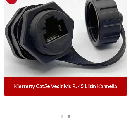
Kierretty Cat5e Vesitiivis RJ45 Liitin Kannella