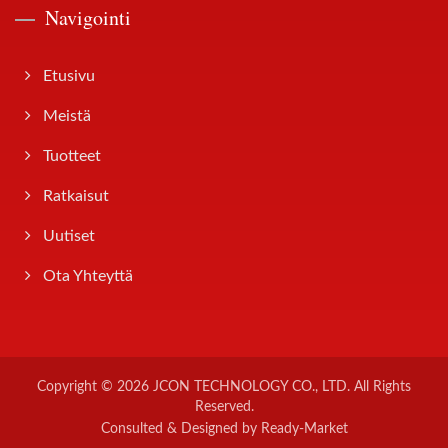
Navigointi
Etusivu
Meistä
Tuotteet
Ratkaisut
Uutiset
Ota Yhteyttä
Copyright © 2026
JCON TECHNOLOGY CO., LTD.
All Rights
Reserved.
Consulted & Designed by
Ready-Market