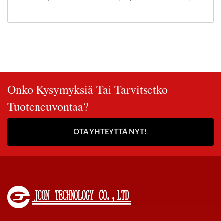
Onko Kysymyksiä Tai Tarvitsetko
Tuoteneuvontaa?
OTA YHTEYTTÄ NYT!!