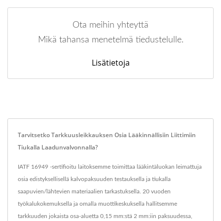
Ota meihin yhteyttä
Mikä tahansa menetelmä tiedustelulle.
Lisätietoja
Tarvitsetko Tarkkuusleikkauksen Osia Lääkinnällisiin Liittimiin
Tiukalla Laadunvalvonnalla?
IATF 16949 -sertifioitu laitoksemme toimittaa lääkintäluokan leimattuja
osia edistyksellisellä kalvopaksuuden testauksella ja tiukalla
saapuvien/lähtevien materiaalien tarkastuksella. 20 vuoden
työkalukokemuksella ja omalla muottikeskuksella hallitsemme
tarkkuuden jokaista osa-aluetta 0,15 mm:stä 2 mm:iin paksuudessa,