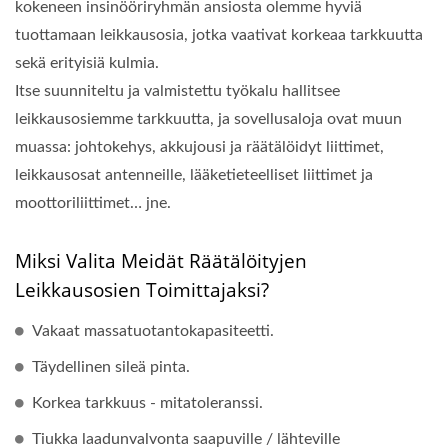
kokeneen insinööriryhmän ansiosta olemme hyviä
tuottamaan leikkausosia, jotka vaativat korkeaa tarkkuutta
sekä erityisiä kulmia.
Itse suunniteltu ja valmistettu työkalu hallitsee
leikkausosiemme tarkkuutta, ja sovellusaloja ovat muun
muassa: johtokehys, akkujousi ja räätälöidyt liittimet,
leikkausosat antenneille, lääketieteelliset liittimet ja
moottoriliittimet… jne.
Miksi Valita Meidät Räätälöityjen
Leikkausosien Toimittajaksi?
Vakaat massatuotantokapasiteetti.
Täydellinen sileä pinta.
Korkea tarkkuus - mitatoleranssi.
Tiukka laadunvalvonta saapuville / lähteville