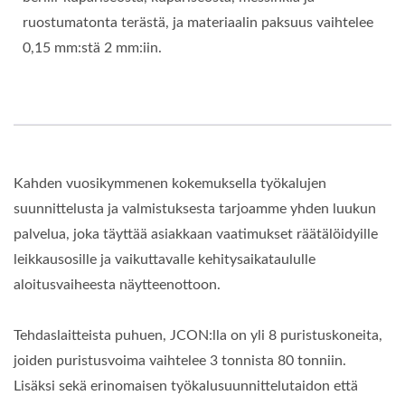
ruostumatonta terästä, ja materiaalin paksuus vaihtelee
0,15 mm:stä 2 mm:iin.
Kahden vuosikymmenen kokemuksella työkalujen
suunnittelusta ja valmistuksesta tarjoamme yhden luukun
palvelua, joka täyttää asiakkaan vaatimukset räätälöidyille
leikkausosille ja vaikuttavalle kehitysaikataululle
aloitusvaiheesta näytteenottoon.
Tehdaslaitteista puhuen, JCON:lla on yli 8 puristuskoneita,
joiden puristusvoima vaihtelee 3 tonnista 80 tonniin.
Lisäksi sekä erinomaisen työkalusuunnittelutaidon että