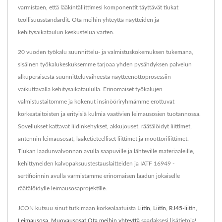
varmistaen, että lääkintäliittimesi komponentit täyttävät tiukat
teollisuusstandardit. Ota meihin yhteyttä näytteiden ja
kehitysaikataulun keskustelua varten.
20 vuoden työkalu suunnittelu- ja valmistuskokemuksen tukemana,
sisäinen työkalukeskuksemme tarjoaa yhden pysähdyksen palvelun
alkuperäisestä suunnitteluvaiheesta näytteenottoprosessiin
vaikuttavalla kehitysaikataululla. Erinomaiset työkalujen
valmistustaitomme ja kokenut insinööriryhmämme erottuvat
korkeataitoisten ja erityisiä kulmia vaativien leimausosien tuotannossa.
Sovellukset kattavat liidinkehykset, akkujouset, räätälöidyt liittimet,
antennin leimausosat, lääketieteelliset liittimet ja moottoriliittimet.
Tiukan laadunvalvonnan avulla saapuville ja lähteville materiaaleille,
kehittyneiden kalvopaksuustestauslaitteiden ja IATF 16949 -
sertifioinnin avulla varmistamme erinomaisen laadun jokaiselle
räätälöidylle leimausosaprojektille.
JCON kutsuu sinut tutkimaan korkealaatuista
Liitin
,
Liitin
,
RJ45-liitin
,
Leimausosa
,
Muovausosat
.
Ota meihin yhteyttä
saadaksesi lisätietoja!