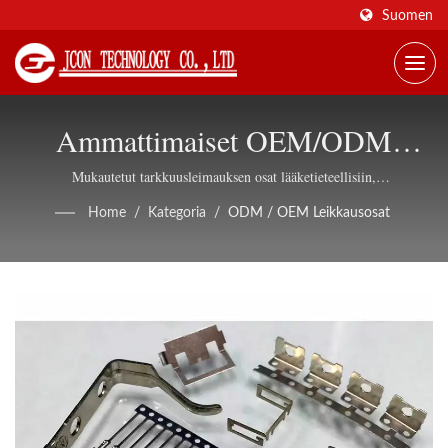
Suomen
Ammattimaiset OEM/ODM
Leimausosien Valmistuspalvelut.
Mukautetut tarkkuusleimauksen osat lääketieteellisiin,
telekommunikaatio-, LED- ja liitin sovelluksiin, omalla työkalupajalla.
Home
/
Kategoria
/
ODM / OEM Leikkausosat